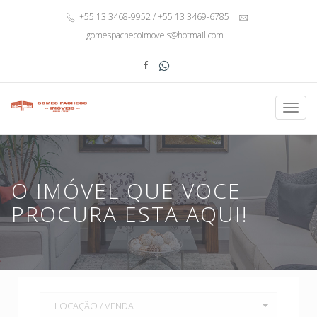
+55 13 3468-9952 / +55 13 3469-6785
gomespachecoimoveis@hotmail.com
Toggl
navig
O IMÓVEL QUE VOCE
PROCURA ESTA AQUI!
LOCAÇÃO / VENDA