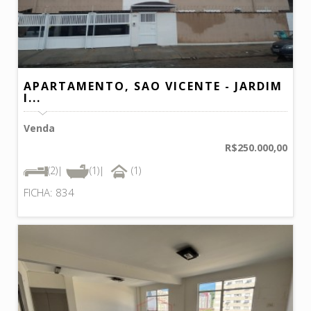
APARTAMENTO, SAO VICENTE - JARDIM
I...
Venda
R$250.000,00
(2)|
(1)|
(1)
FICHA: 834