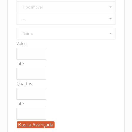
Tipo Imóvel
--
Bairro
Valor:
até
Quartos:
até
Busca Avançada