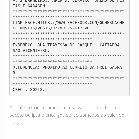
A, 2 BANHEIROS, AREA DE SERVICO, SALAO DE FES
TAS E GARAGEM. 

*********************************************
********************************

LINK FACE:HTTPS://WWW.FACEBOOK.COM/GOMESPACHE
COIMOVEIS/POSTS/327931857612596

*********************************************
********************************

ENDERECO: RUA TRAVESSA DO PARQUE - CATIAPOA - 
SAO VICENTE/SP.

*********************************************
********************************

REFERENCIA: PROXIMO AO CORREIO DA FREI GASPA
R.

*********************************************
********************************

CRECI: 30213.
* verifique junto a imobiliaria se valor é refente ao
pacote ou iptu e encargos serão somados ao valor do
aluguel.