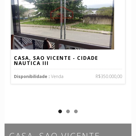
CASA, SAO VICENTE - CIDADE
NAUTICA III
A
Disponibilidade :
Venda
R$350.000,00
C
Di
CASA, SAO VICENTE -