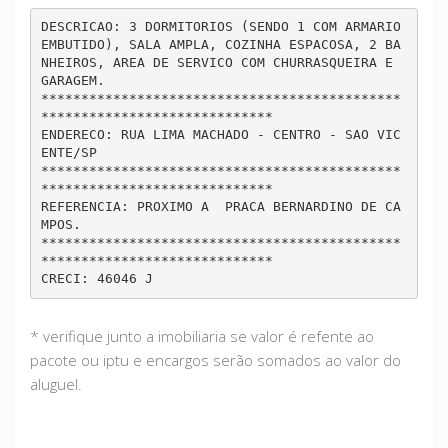
DESCRICAO: 3 DORMITORIOS (SENDO 1 COM ARMARIO 
EMBUTIDO), SALA AMPLA, COZINHA ESPACOSA, 2 BA
NHEIROS, AREA DE SERVICO COM CHURRASQUEIRA E 
GARAGEM.		

*********************************************
*****************************		

ENDERECO: RUA LIMA MACHADO - CENTRO - SAO VIC
ENTE/SP 		

*********************************************
*****************************		

REFERENCIA: PROXIMO A  PRACA BERNARDINO DE CA
MPOS.		

*********************************************
*****************************		

CRECI: 46046 J
* verifique junto a imobiliaria se valor é refente ao
pacote ou iptu e encargos serão somados ao valor do
aluguel.