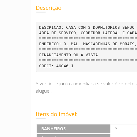
Descrição
DESCRICAO: CASA COM 3 DORMITORIOS SENDO 
AREA DE SERVICO, CORREDOR LATERAL E GARAGE
*****************************************
ENDERECO: R. MAL. MASCARENHAS DE MORAES, 3
****************************************
FINANCIAMENTO OU A VISTA

*****************************************
CRECI: 46046 J
* verifique junto a imobiliaria se valor é refen
aluguel.
Itens do imóvel:
BANHEIROS
3