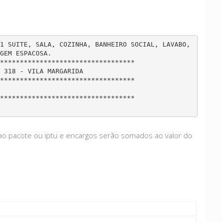
1 SUITE, SALA, COZINHA, BANHEIRO SOCIAL, LAVABO, 
M ESPACOSA.		

*********************************		

18 - VILA MARGARIDA 			

**********************************

*********************************		

te ao pacote ou iptu e encargos serão somados ao valor do