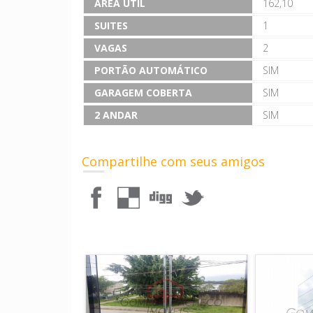
ÁREA ÚTIL
162,10
SUITES
1
VAGAS
2
PORTÃO AUTOMÁTICO
SIM
GARAGEM COBERTA
SIM
2 ANDAR
SIM
Compartilhe com seus amigos