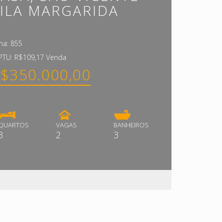
ILA MARGARIDA
cha: 855
IPTU: R$109,17 Venda
$350.000,00
QUARTOS
VAGAS
BANHEIROS
3
2
3