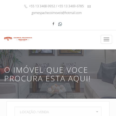
+55 13 3468-9952 / +55 13 3469-6785
gomespachecoimoveis@hotmail.com
Toggl
navig
O IMÓVEL QUE VOCE
PROCURA ESTA AQUI!
LOCAÇÃO / VENDA