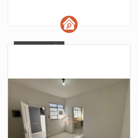
Ordem por ficha
Ordem de valor
Imóveis por pág :