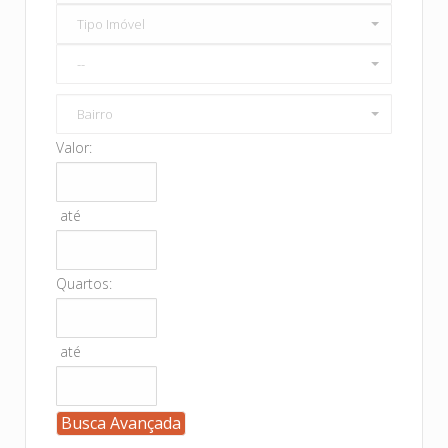
Tipo Imóvel
--
Bairro
Valor:
até
Quartos:
até
Busca Avançada