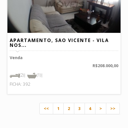
APARTAMENTO, SAO VICENTE - VILA
NOS...
Venda
R$208.000,00
(2)|
(1)|
FICHA: 392
<<
1
2
3
4
>
>>